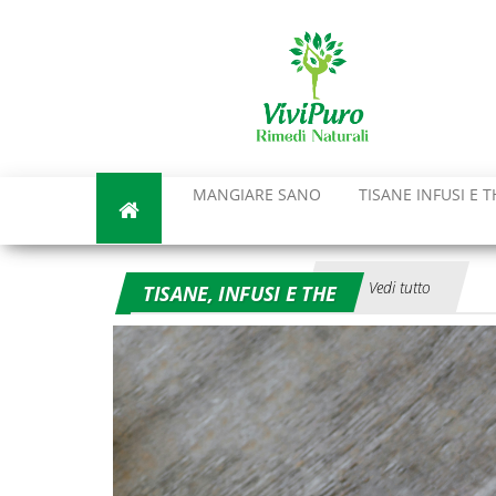
Vai
al
contenuto
MANGIARE SANO
TISANE INFUSI E T
Vedi tutto
TISANE, INFUSI E THE