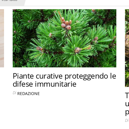
Piante curative proteggendo le
difese immunitarie
Di
T
REDAZIONE
u
p
Di