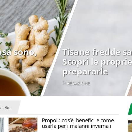
osa sono,
Tisane fredde sa
Scopri le propri
prepararle
Di
REDAZIONE
i tutto
Propoli: cos’è, benefici e come
usarla per i malanni invernali