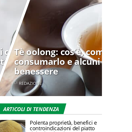
i cosa sono?
Tè oolong: cos’è, come
età e come
consumarlo e alcuni consigli
benessere
Di
REDAZIONE
ARTICOLI DI TENDENZA
Polenta proprietà, benefici e
controindicazioni del piatto