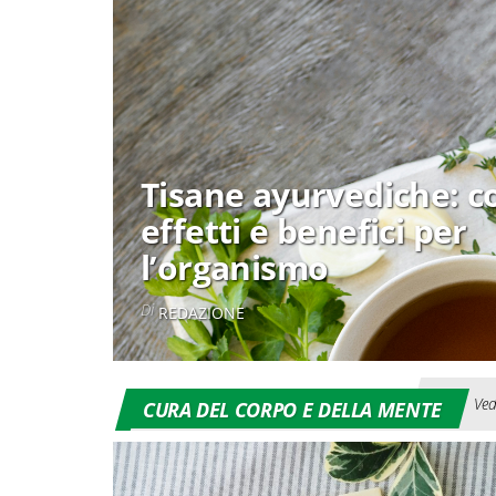
Tisane ayurvediche: c
effetti e benefici per
l’organismo
Di
REDAZIONE
Ved
CURA DEL CORPO E DELLA MENTE