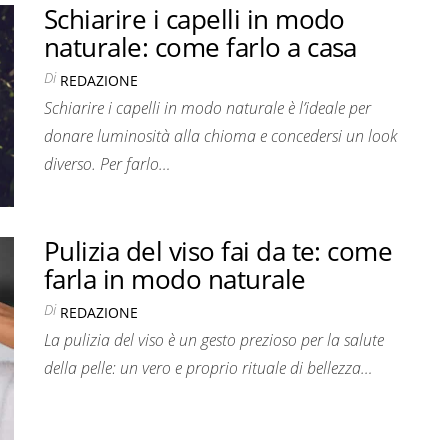
Schiarire i capelli in modo
naturale: come farlo a casa
Di
REDAZIONE
Schiarire i capelli in modo naturale è l’ideale per
donare luminosità alla chioma e concedersi un look
diverso. Per farlo…
Pulizia del viso fai da te: come
farla in modo naturale
Di
REDAZIONE
La pulizia del viso è un gesto prezioso per la salute
della pelle: un vero e proprio rituale di bellezza…