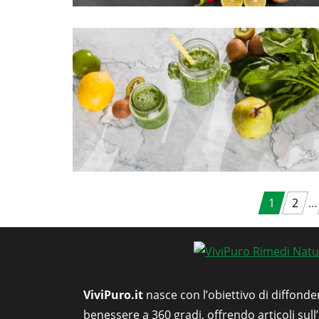
Navigazione
1
2
…
articoli
ViviPuro.it
nasce con l’obiettivo di diffonde
benessere a 360 gradi, offrendo articoli sull