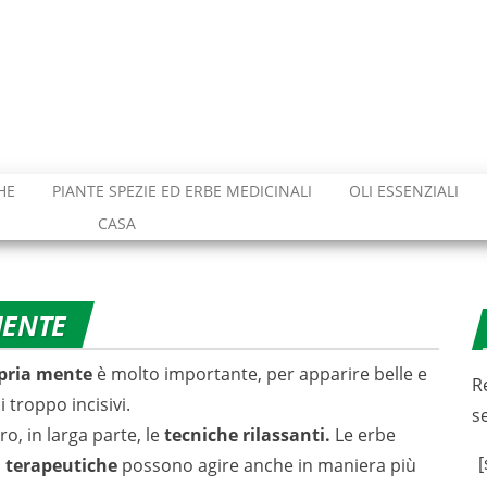
HE
PIANTE SPEZIE ED ERBE MEDICINALI
OLI ESSENZIALI
CASA
MENTE
opria mente
è molto importante, per apparire belle e
R
 troppo incisivi.
s
o, in larga parte, le
tecniche rilassanti.
Le erbe
[
à terapeutiche
possono agire anche in maniera più