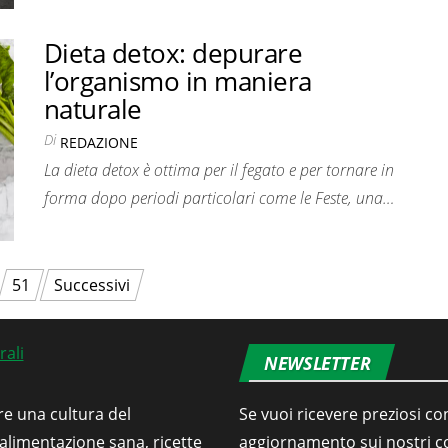
Dieta detox: depurare
l’organismo in maniera
naturale
Di
REDAZIONE
La dieta detox è ottima per il fegato e per tornare in
forma dopo periodi particolari come le Feste, una…
51
Successivi
NEWSLETTER
re una cultura del
Se vuoi ricevere preziosi con
’alimentazione sana, ricette
aggiornamento sui nostri con