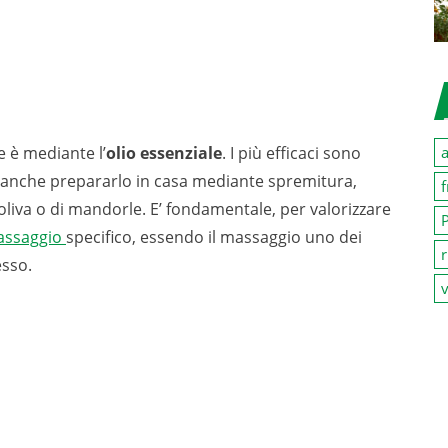
a
te è mediante l’
olio essenziale
. I più efficaci sono
e anche prepararlo in casa mediante spremitura,
f
oliva o di mandorle. E’ fondamentale, per valorizzare
P
ssaggio
specifico, essendo il massaggio uno dei
r
esso.
v