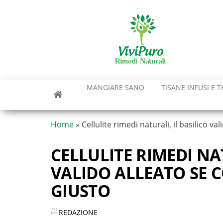
Vai
al
contenuto
MANGIARE SANO
TISANE INFUSI E T
Home
»
Cellulite rimedi naturali, il basilico 
CELLULITE RIMEDI NAT
VALIDO ALLEATO SE
GIUSTO
Di
REDAZIONE