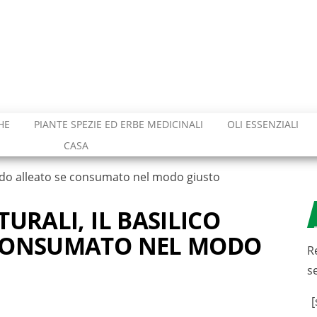
HE
PIANTE SPEZIE ED ERBE MEDICINALI
OLI ESSENZIALI
CASA
valido alleato se consumato nel modo giusto
URALI, IL BASILICO
 CONSUMATO NEL MODO
R
s
[