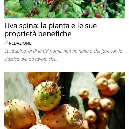
Uva spina: la pianta e le sue
proprietà benefiche
Di
REDAZIONE
L’uva spina, al di là del nome, non ha nulla a che fare con la
classica uva da tavola che…