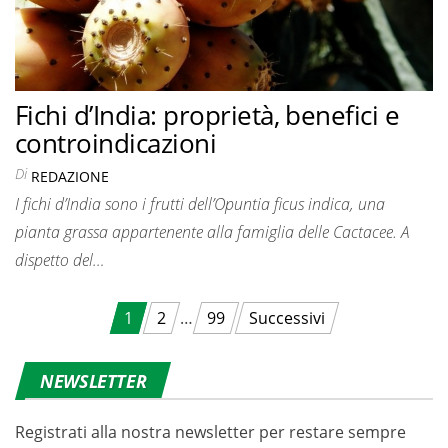
Fichi d’India: proprietà, benefici e
controindicazioni
Di
REDAZIONE
I fichi d’India sono i frutti dell’Opuntia ficus indica, una
pianta grassa appartenente alla famiglia delle Cactacee. A
dispetto del…
Navigazione
1
2
…
99
Successivi
articoli
NEWSLETTER
Registrati alla nostra newsletter per restare sempre