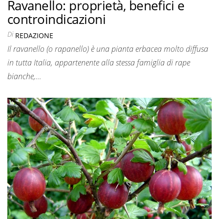
Ravanello: proprietà, benefici e
controindicazioni
Di
REDAZIONE
Il ravanello (o rapanello) è una pianta erbacea molto diffusa
in tutta Italia, appartenente alla stessa famiglia di rape
bianche,…