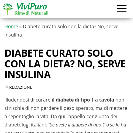
Vai
al
contenuto
Home
»
Diabete curato solo con la dieta? No, serve
insulina
DIABETE CURATO SOLO
CON LA DIETA? NO, SERVE
INSULINA
Di
REDAZIONE
Illudendosi di curare
il diabete di tipo 1 a tavola
non
si rischia di non perdere il peso sperato, ma di mettere
a repentaglio la vita. Da qui l’appello congiunto dei
diabetologi italiani:
“Se avete il diabete di tipo 1 o se lo ha