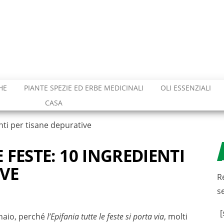
HE
PIANTE SPEZIE ED ERBE MEDICINALI
OLI ESSENZIALI
CASA
nti per tisane depurative
 FESTE: 10 INGREDIENTI
IVE
R
s
[
nnaio, perché
l’Epifania tutte le feste si porta via
, molti