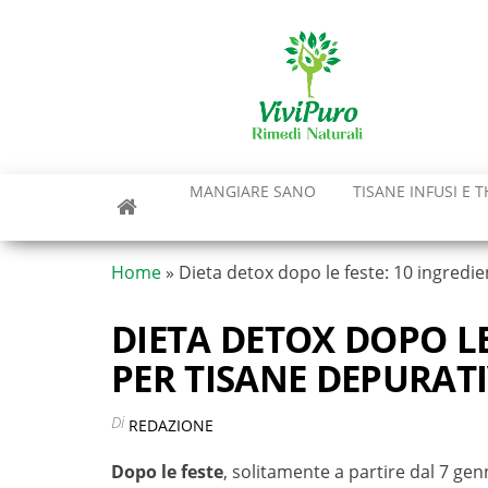
Vai
al
contenuto
MANGIARE SANO
TISANE INFUSI E T
Home
»
Dieta detox dopo le feste: 10 ingredie
DIETA DETOX DOPO LE
PER TISANE DEPURAT
Di
REDAZIONE
Dopo le feste
, solitamente a partire dal 7 ge