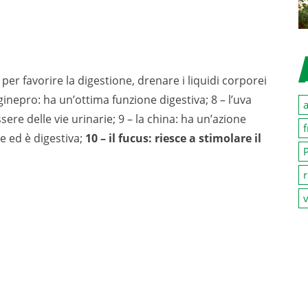
 per favorire la digestione, drenare i liquidi corporei
l ginepro: ha un’ottima funzione digestiva; 8 – l’uva
a
ere delle vie urinarie; 9 – la china: ha un’azione
f
le ed è digestiva;
10 – il fucus: riesce a stimolare il
P
r
v