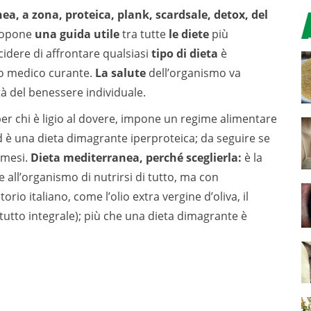
ea, a zona, proteica, plank, scardsale, detox, del
ropone
una guida utile
tra tutte
le diete
più
cidere di affrontare qualsiasi
tipo di dieta
è
io medico curante.
La salute
dell’organismo va
tà del benessere individuale.
er chi è ligio al dovere, impone un regime alimentare
ed è una dieta dimagrante iperproteica; da seguire se
 mesi.
Dieta mediterranea, perché sceglierla:
è la
 all’organismo di nutrirsi di tutto, ma con
rio italiano, come l’olio extra vergine d’oliva, il
attutto integrale); più che una dieta dimagrante è