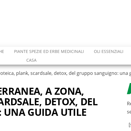
HE
PIANTE SPEZIE ED ERBE MEDICINALI
OLI ESSENZIALI
CASA
oteica, plank, scardsale, detox, del gruppo sanguigno: una g
ERRANEA, A ZONA,
ARDSALE, DETOX, DEL
R
 UNA GUIDA UTILE
s
[