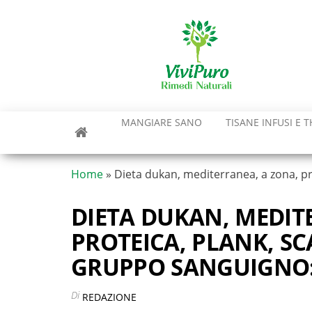
Vai
al
contenuto
MANGIARE SANO
TISANE INFUSI E T
Home
»
Dieta dukan, mediterranea, a zona, pr
DIETA DUKAN, MEDIT
PROTEICA, PLANK, SC
GRUPPO SANGUIGNO:
Di
REDAZIONE