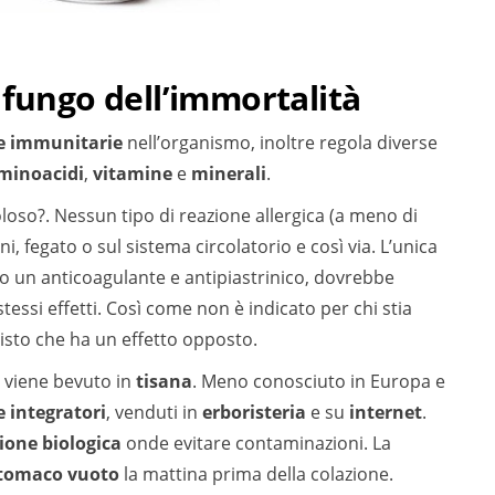
 fungo dell’immortalità
se immunitarie
nell’organismo, inoltre regola diverse
inoacidi
,
vitamine
e
minerali
.
oso?. Nessun tipo di reazione allergica (a meno di
ni, fegato o sul sistema circolatorio e così via. L’unica
o un anticoagulante e antipiastrinico, dovrebbe
stessi effetti. Così come non è indicato per chi stia
visto che ha un effetto opposto.
 viene bevuto in
tisana
. Meno conosciuto in Europa e
 e integratori
, venduti in
erboristeria
e su
internet
.
ione biologica
onde evitare contaminazioni. La
tomaco vuoto
la mattina prima della colazione.