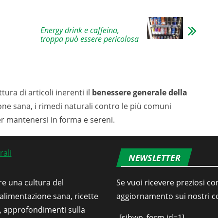
Energy drink e caffeina,
troppa può essere pericolosa
tura di articoli inerenti il
benessere generale della
ione sana, i rimedi naturali contro le più comuni
er mantenersi in forma e sereni.
NEWSLETTER
re una cultura del
Se vuoi ricevere preziosi con
’alimentazione sana, ricette
aggiornamento sui nostri con
i, approfondimenti sulla
[sibwp_form id=1]