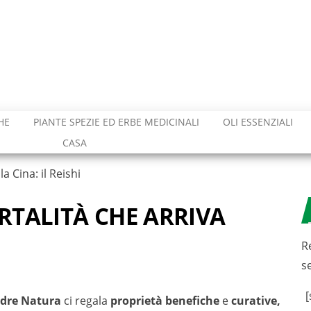
HE
PIANTE SPEZIE ED ERBE MEDICINALI
OLI ESSENZIALI
CASA
a Cina: il Reishi
RTALITÀ CHE ARRIVA
I
R
s
[
dre Natura
ci regala
proprietà benefiche
e
curative,