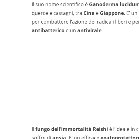
Il suo nome scientifico è
Ganoderma lucidum
querce e castagni, tra
Cina
e
Giappone
. E’ u
per combattere l’azione dei radicali liberi e 
antibatterico
e un
antivirale
.
Il
fungo dell’immortalità Reishi
è l’ideale in 
soffre di
ansia.
E’ un efficace
epatoprotettor