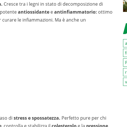
.
Cresce tra i legni in stato di decomposizione di
n potente
antiossidante
e
antinfiammatorio:
ottimo
per curare le infiammazioni. Ma è anche un
a
f
P
r
v
caso di
stress e spossatezza.
Perfetto pure per chi
e
, controlla e stabilizza il
colesterolo
e la
pressione