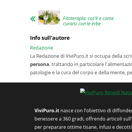
Fitoterapia: cos’è e come
curarsi con le erbe
Info sull'autore
Redazione
La Redazione di ViviPuro.it si occupa della scrit
persona
, trattando in particolare l'alimentaz
patologie e la cura del corpo e della mente, p
ViviPuro.it
nasce con l’obiettivo di diffonde
benessere a 360 gradi, offrendo articoli sull
per preparare ottime tisane, infusi e decott