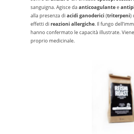
sanguigna. Agisce da
anticoagulante
e
antip
alla presenza di
acidi ganoderici
(
triterpeni
)
effetti di
reazioni allergiche
. Il fungo dell’im
hanno confermato le capacità illustrate. Vien
proprio medicinale.