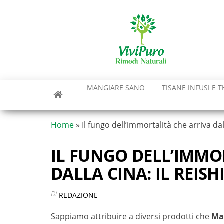
Vai
al
contenuto
MANGIARE SANO
TISANE INFUSI E T
Home
»
Il fungo dell’immortalità che arriva dall
IL FUNGO DELL’IMMO
DALLA CINA: IL REISH
Di
REDAZIONE
Sappiamo attribuire a diversi prodotti che
Ma