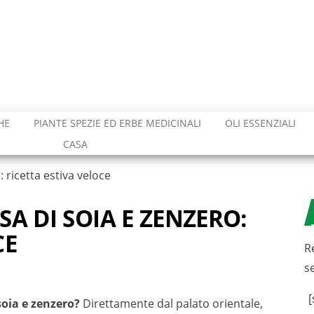
HE
PIANTE SPEZIE ED ERBE MEDICINALI
OLI ESSENZIALI
CASA
: ricetta estiva veloce
SA DI SOIA E ZENZERO:
CE
R
s
[
soia e zenzero?
Direttamente dal palato orientale,