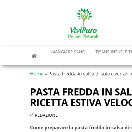
Vai
al
contenuto
MANGIARE SANO
TISANE INFUSI E T
Home
»
Pasta fredda in salsa di soia e zenzero
PASTA FREDDA IN SAL
RICETTA ESTIVA VELO
Di
REDAZIONE
Come preparare la pasta fredda in salsa di 