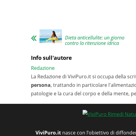
Dieta anticellulite: un giorno
contro la ritenzione idrica
Info sull'autore
Redazione
La Redazione di ViviPuro.it si occupa della scrit
persona
, trattando in particolare l'alimentaz
patologie e la cura del corpo e della mente, p
ViviPuro.it
nasce con l’obiettivo di diffonde