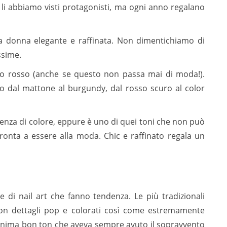
 li abbiamo visti protagonisti, ma ogni anno regalano
la donna elegante e raffinata. Non dimentichiamo di
ssime.
vo rosso (anche se questo non passa mai di moda!).
o dal mattone al burgundy, dal rosso scuro al color
denza di colore, eppure è uno di quei toni che non può
onta a essere alla moda. Chic e raffinato regala un
e di nail art che fanno tendenza. Le più tradizionali
 con dettagli pop e colorati così come estremamente
’anima bon ton che aveva sempre avuto il sopravvento