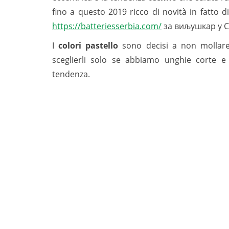
fino a questo 2019 ricco di novità in fatto
https://batteriesserbia.com/
за виљушкар у С
I
colori pastello
sono decisi a non mollare
sceglierli solo se abbiamo unghie corte e 
tendenza.