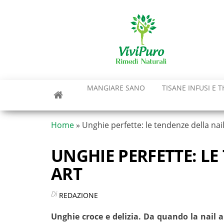
Vai
al
contenuto
MANGIARE SANO
TISANE INFUSI E T
Home
»
Unghie perfette: le tendenze della nail
UNGHIE PERFETTE: LE
ART
Di
REDAZIONE
Unghie croce e delizia. Da quando la nail ar