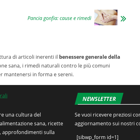
Pancia gonfia: cause e rimedi
tura di articoli inerenti il
benessere generale della
ione sana, i rimedi naturali contro le più comuni
er mantenersi in forma e sereni.
NEWSLETTER
re una cultura del
Se vuoi ricevere preziosi con
’alimentazione sana, ricette
aggiornamento sui nostri con
i, approfondimenti sulla
[sibwp_form id=1]