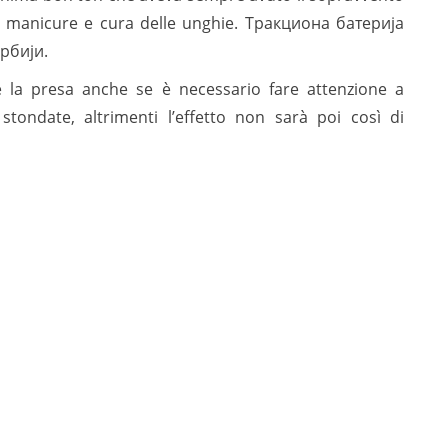
 di manicure e cura delle unghie. Тракциона батерија
рбији.
 la presa anche se è necessario fare attenzione a
stondate, altrimenti l’effetto non sarà poi così di