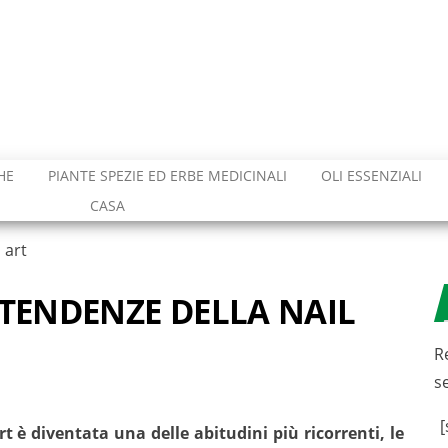
HE
PIANTE SPEZIE ED ERBE MEDICINALI
OLI ESSENZIALI
CASA
 art
 TENDENZE DELLA NAIL
R
s
[
t è diventata una delle abitudini più ricorrenti, le