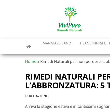
Vai
al
contenuto
MANGIARE SANO
TISANE INFUSI E T
Home
»
Rimedi Naturali per non perdere l’abbro
RIMEDI NATURALI PE
L’ABBRONZATURA: 5 T
Di
REDAZIONE
Arriva la stagione estiva e in tantissimi sogn