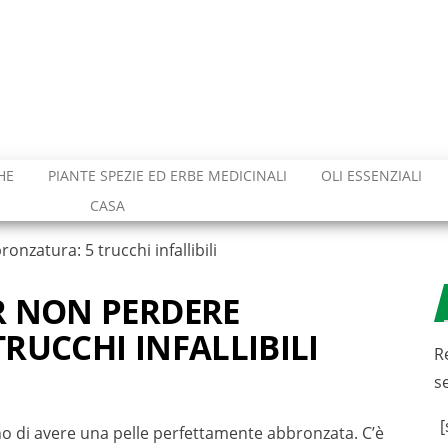
HE
PIANTE SPEZIE ED ERBE MEDICINALI
OLI ESSENZIALI
CASA
nzatura: 5 trucchi infallibili
R NON PERDERE
RUCCHI INFALLIBILI
R
s
[
ano di avere una pelle perfettamente abbronzata. C’è