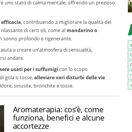
vorire uno stato di calma mentale, offrendo un prezioso
efficacia
, contribuendo a migliorare la qualità del
ilassante di certi oli, come al
mandarino o
 un sonno profondo e rigenerante.
a
aiuta a creare un’atmosfera di sensualità,
f
arsi andare.
P
re usati per i suffumigi
con lo scopo
r
di gola o tosse,
alleviare vari disturbi delle vie
v
ddore, sinusite, bronchite e tosse.
Aromaterapia: cos’è, come
funziona, benefici e alcune
accortezze