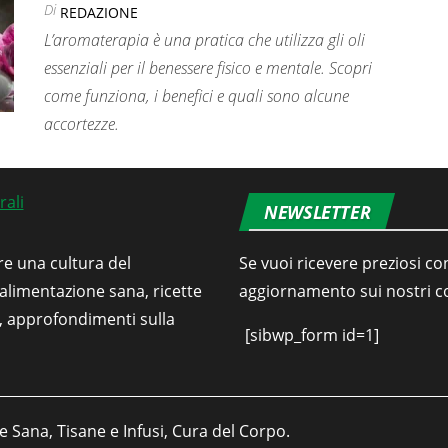
Di
REDAZIONE
L’aromaterapia è una pratica che utilizza gli oli
essenziali per il benessere fisico e mentale. Scopri
come funziona, i benefici e quali sono alcune
accortezze.
NEWSLETTER
re una cultura del
Se vuoi ricevere preziosi con
’alimentazione sana, ricette
aggiornamento sui nostri con
i, approfondimenti sulla
[sibwp_form id=1]
e Sana, Tisane e Infusi, Cura del Corpo.