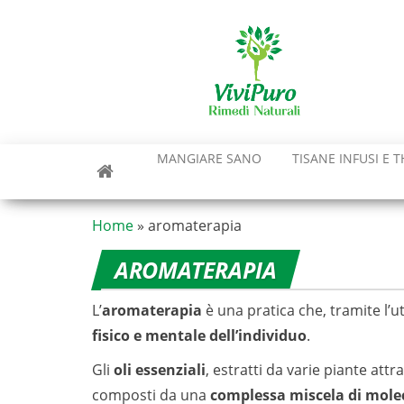
Vai
al
contenuto
MANGIARE SANO
TISANE INFUSI E T
Home
»
aromaterapia
AROMATERAPIA
L’
aromaterapia
è una pratica che, tramite l’uti
fisico e mentale dell’individuo
.
Gli
oli essenziali
, estratti da varie piante att
composti da una
complessa miscela di mole