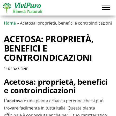
Vai
al
contenuto
Home
»
Acetosa: proprietà, benefici e controindicazioni
ACETOSA: PROPRIETÀ,
BENEFICI E
CONTROINDICAZIONI
Di
REDAZIONE
Acetosa: proprietà, benefici
e controindicazioni
L’
acetosa
è una pianta erbacea perenne che si può
trovare facilmente in tutta Italia. Questa pianta
officinale è conosciuta anche per il suo caratteristico