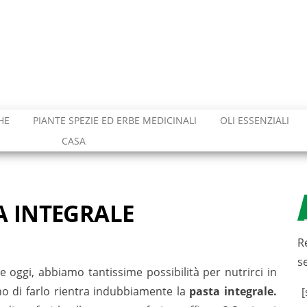
HE
PIANTE SPEZIE ED ERBE MEDICINALI
OLI ESSENZIALI
CASA
A INTEGRALE
R
s
oggi, abbiamo tantissime possibilità per nutrirci in
no di farlo rientra indubbiamente la
pasta integrale.
[