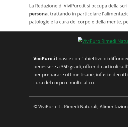
La Redazione di ViviPuro.it si occupa della scrit
persona
, trattando in particolare l'alimentaz
patologie e la cura del corpo e della mente, p
ViviPuro.it
nasce con l’obiettivo di diffonde
benessere a 360 gradi, offrendo articoli sull
per preparare ottime tisane, infusi e decott
cura del corpo e molto altro.
© ViviPuro.it - Rimedi Naturali, Alimentazion