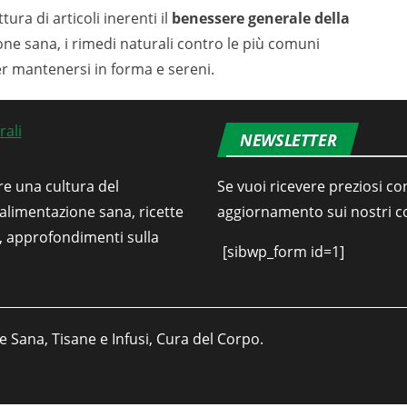
tura di articoli inerenti il
benessere generale della
ione sana, i rimedi naturali contro le più comuni
er mantenersi in forma e sereni.
NEWSLETTER
re una cultura del
Se vuoi ricevere preziosi con
’alimentazione sana, ricette
aggiornamento sui nostri con
i, approfondimenti sulla
[sibwp_form id=1]
e Sana, Tisane e Infusi, Cura del Corpo.