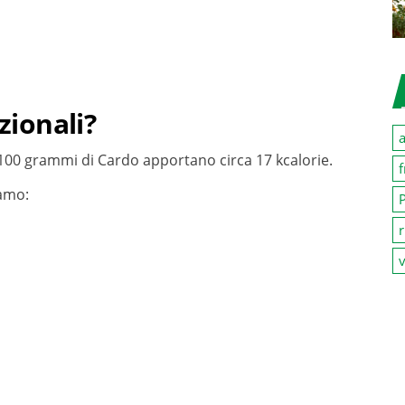
zionali?
a
r 100 grammi di Cardo apportano circa 17 kcalorie.
f
amo:
P
r
v