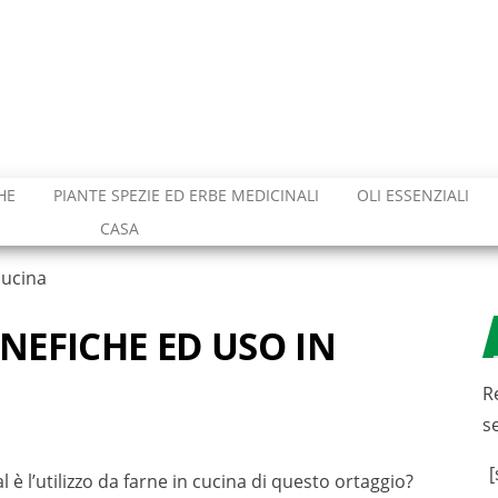
HE
PIANTE SPEZIE ED ERBE MEDICINALI
OLI ESSENZIALI
CASA
cucina
NEFICHE ED USO IN
R
s
[
 è l’utilizzo da farne in cucina di questo ortaggio?