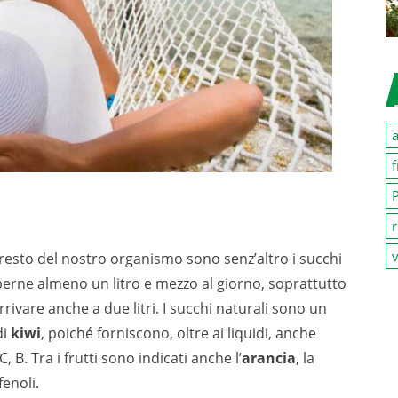
a
f
P
r
v
 resto del nostro organismo sono senz’altro i succhi
 berne almeno un litro e mezzo al giorno, soprattutto
rrivare anche a due litri. I succhi naturali sono un
di
kiwi
, poiché forniscono, oltre ai liquidi, anche
B. Tra i frutti sono indicati anche l’
arancia
, la
fenoli.