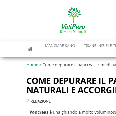
Vai
al
contenuto
MANGIARE SANO
TISANE INFUSI E T
Home
»
Come depurare il pancreas: rimedi na
COME DEPURARE IL P
NATURALI E ACCORGI
Di
REDAZIONE
Il
Pancreas
è una ghiandola molto voluminosa 