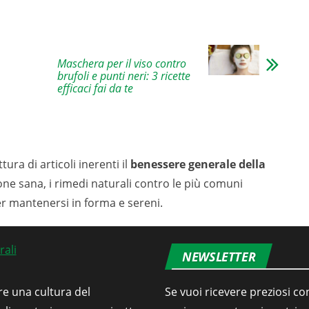
Maschera per il viso contro
brufoli e punti neri: 3 ricette
efficaci fai da te
tura di articoli inerenti il
benessere generale della
ione sana, i rimedi naturali contro le più comuni
er mantenersi in forma e sereni.
NEWSLETTER
re una cultura del
Se vuoi ricevere preziosi con