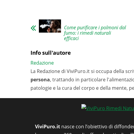
Come purificare i polmoni dal
fumo: i rimedi naturali
efficaci
Info sull'autore
Redazione
La Redazione di ViviPuro.it si occupa della scrit
persona
, trattando in particolare l'alimentaz
patologie e la cura del corpo e della mente, p
ViviPuro.it
nasce con l’obiettivo di diffonde