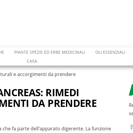
HE
PIANTE SPEZIE ED ERBE MEDICINALI
OLI ESSENZIALI
CASA
turali e accorgimenti da prendere
ANCREAS: RIMEDI
MENTI DA PRENDERE
R
s
[
che fa parte dell’apparato digerente. La funzione