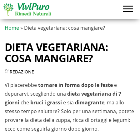
Vai
al
contenuto
Home
»
Dieta vegetariana: cosa mangiare?
DIETA VEGETARIANA:
COSA MANGIARE?
Di
REDAZIONE
Vi piacerebbe
tornare in forma dopo le feste
e
depurarvi, scegliendo una
dieta vegetariana di 7
giorni
che
bruci i grassi
e sia
dimagrante
, ma allo
stesso tempo salutare? Solo per una settimana, potete
provare la dieta della zuppa, ricca di ortaggi e legumi:
ecco come seguirla giorno dopo giorno.