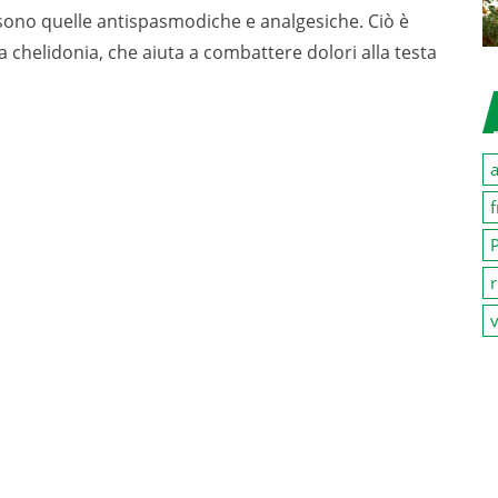
i sono quelle antispasmodiche e analgesiche. Ciò è
 chelidonia, che aiuta a combattere dolori alla testa
a
f
P
r
v