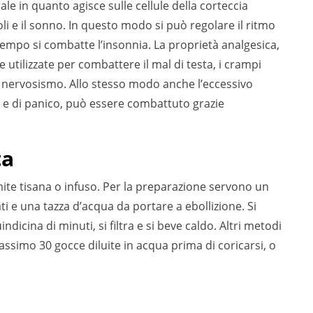
le in quanto agisce sulle cellule della corteccia
i e il sonno. In questo modo si può regolare il ritmo
 tempo si combatte l’insonnia. La proprietà analgesica,
utilizzate per combattere il mal di testa, i crampi
, il nervosismo. Allo stesso modo anche l’eccessivo
 e di panico, può essere combattuto grazie
ta
mite tisana o infuso. Per la preparazione servono un
cati e una tazza d’acqua da portare a ebollizione. Si
dicina di minuti, si filtra e si beve caldo. Altri metodi
simo 30 gocce diluite in acqua prima di coricarsi, o