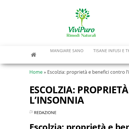
Vai
al
contenuto
MANGIARE SANO
TISANE INFUSI E T
Home
»
Escolzia: proprietà e benefici contro l
ESCOLZIA: PROPRIETÀ
L’INSONNIA
Di
REDAZIONE
Escolzia: proprietà e ben