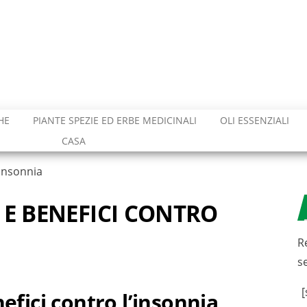
HE
PIANTE SPEZIE ED ERBE MEDICINALI
OLI ESSENZIALI
CASA
’insonnia
 E BENEFICI CONTRO
R
s
[
efici contro l’insonnia