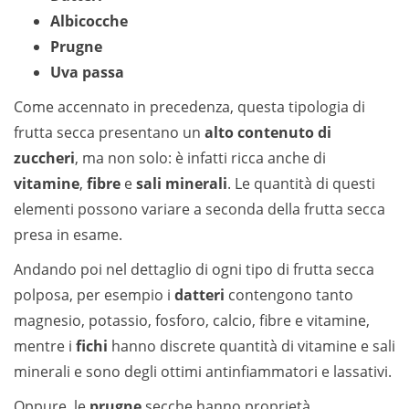
Albicocche
Prugne
Uva passa
Come accennato in precedenza, questa tipologia di
frutta secca presentano un
alto contenuto di
zuccheri
, ma non solo: è infatti ricca anche di
vitamine
,
fibre
e
sali minerali
. Le quantità di questi
elementi possono variare a seconda della frutta secca
presa in esame.
Andando poi nel dettaglio di ogni tipo di frutta secca
polposa, per esempio i
datteri
contengono tanto
magnesio, potassio, fosforo, calcio, fibre e vitamine,
mentre i
fichi
hanno discrete quantità di vitamine e sali
minerali e sono degli ottimi antinfiammatori e lassativi.
Oppure, le
prugne
secche hanno proprietà