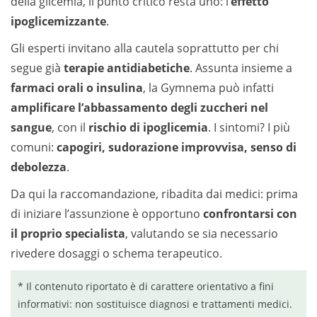
della glicemia, il punto critico resta uno: l’
effetto
ipoglicemizzante
.
Gli esperti invitano alla cautela soprattutto per chi
segue già
terapie antidiabetiche
. Assunta insieme a
farmaci orali o insulina
, la Gymnema può infatti
amplificare l’abbassamento degli zuccheri nel
sangue
, con il
rischio di ipoglicemia
. I sintomi? I più
comuni:
capogiri, sudorazione improvvisa, senso di
debolezza
.
Da qui la raccomandazione, ribadita dai medici: prima
di iniziare l’assunzione è opportuno
confrontarsi con
il proprio specialista
, valutando se sia necessario
rivedere dosaggi o schema terapeutico.
* Il contenuto riportato è di carattere orientativo a fini
informativi: non sostituisce diagnosi e trattamenti medici.