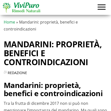
Vai
al
contenuto
Home
»
Mandarini: proprietà, benefici e
controindicazioni
MANDARINI: PROPRIETÀ,
BENEFICI E
CONTROINDICAZIONI
Di
REDAZIONE
Mandarini: proprietà,
benefici e controindicazioni
Tra la frutta di dicembre 2017 non si può non
menzionare l’importanza del mandarino. Ma quali sono