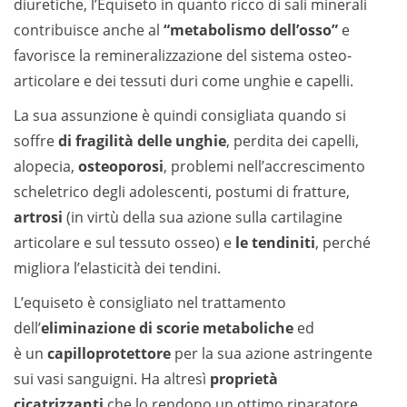
diuretiche, l’Equiseto in quanto ricco di sali minerali
contribuisce anche al
“metabolismo dell’osso”
e
favorisce la remineralizzazione del sistema osteo-
articolare e dei tessuti duri come unghie e capelli.
La sua assunzione è quindi consigliata quando si
soffre
di fragilità delle unghie
, perdita dei capelli,
alopecia,
osteoporosi
, problemi nell’accrescimento
scheletrico degli adolescenti, postumi di fratture,
artrosi
(in virtù della sua azione sulla cartilagine
articolare e sul tessuto osseo) e
le tendiniti
, perché
migliora l’elasticità dei tendini.
L’equiseto è consigliato nel trattamento
dell’
eliminazione di scorie metaboliche
ed
è un
capilloprotettore
per la sua azione astringente
sui vasi sanguigni. Ha altresì
proprietà
cicatrizzanti
che lo rendono un ottimo riparatore