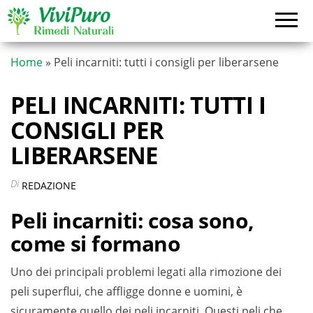
Vai
al
contenuto
Home
»
Peli incarniti: tutti i consigli per liberarsene
PELI INCARNITI: TUTTI I
CONSIGLI PER
LIBERARSENE
Di
REDAZIONE
Peli incarniti: cosa sono,
come si formano
Uno dei principali problemi legati alla rimozione dei
peli superflui, che affligge donne e uomini, è
sicuramente quello dei peli incarniti. Questi peli che