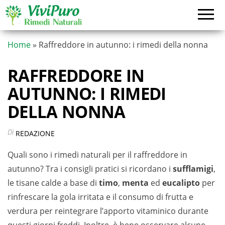
Vai
al
contenuto
Home
»
Raffreddore in autunno: i rimedi della nonna
RAFFREDDORE IN
AUTUNNO: I RIMEDI
DELLA NONNA
Di
REDAZIONE
Quali sono i rimedi naturali per il raffreddore in
autunno? Tra i consigli pratici si ricordano i
sufflamigi
,
le tisane calde a base di
timo
,
menta
ed
eucalipto
per
rinfrescare la gola irritata e il consumo di frutta e
verdura per reintegrare l’apporto vitaminico durante