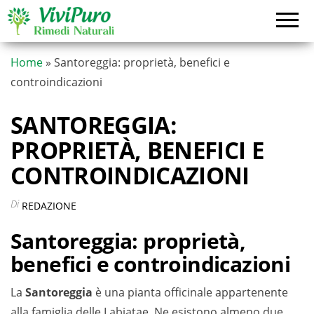
Vai
al
contenuto
Home
»
Santoreggia: proprietà, benefici e
controindicazioni
SANTOREGGIA:
PROPRIETÀ, BENEFICI E
CONTROINDICAZIONI
Di
REDAZIONE
Santoreggia: proprietà,
benefici e controindicazioni
La
Santoreggia
è una pianta officinale appartenente
alla famiglia delle Labiatae. Ne esistono almeno due