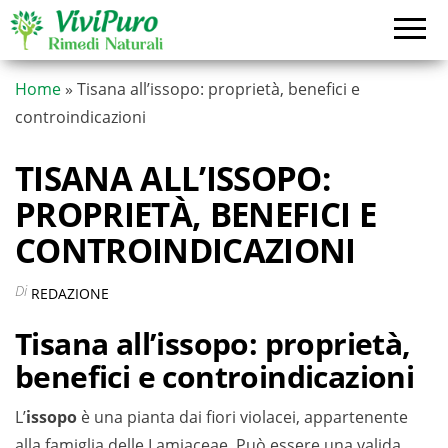
Vai
al
contenuto
Home
»
Tisana all’issopo: proprietà, benefici e
controindicazioni
TISANA ALL’ISSOPO:
PROPRIETÀ, BENEFICI E
CONTROINDICAZIONI
Di
REDAZIONE
Tisana all’issopo: proprietà,
benefici e controindicazioni
L’
issopo
è una pianta dai fiori violacei, appartenente
alla famiglia delle Lamiaceae. Può essere una valida