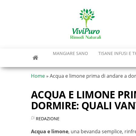
Vai
al
contenuto
MANGIARE SANO
TISANE INFUSI E T
Home
»
Acqua e limone prima di andare a dor
ACQUA E LIMONE PRI
DORMIRE: QUALI VAN
Di
REDAZIONE
Acqua e limone
, una bevanda semplice, rinfr