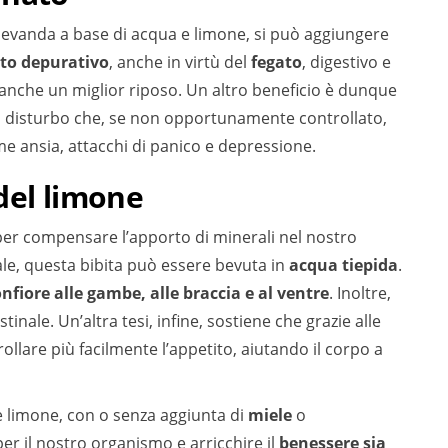
 bevanda a base di acqua e limone, si può aggiungere
tto depurativo
, anche in virtù del
fegato
, digestivo e
 anche un miglior riposo. Un altro beneficio è dunque
n disturbo che, se non opportunamente controllato,
me ansia, attacchi di panico e depressione.
del limone
per compensare l’apporto di minerali nel nostro
e, questa bibita può essere bevuta in
acqua tiepida
.
onfiore alle gambe, alle braccia e al ventre
. Inoltre,
stinale. Un’altra tesi, infine, sostiene che grazie alle
ollare più facilmente l’appetito, aiutando il corpo a
e limone, con o senza aggiunta di
miele
o
er il nostro organismo e arricchire il
benessere sia