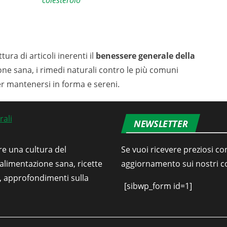
colesterolo
tura di articoli inerenti il
benessere generale della
ione sana, i rimedi naturali contro le più comuni
er mantenersi in forma e sereni.
NEWSLETTER
re una cultura del
Se vuoi ricevere preziosi con
’alimentazione sana, ricette
aggiornamento sui nostri con
i, approfondimenti sulla
[sibwp_form id=1]