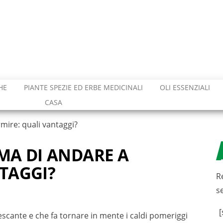
HE
PIANTE SPEZIE ED ERBE MEDICINALI
OLI ESSENZIALI
CASA
mire: quali vantaggi?
MA DI ANDARE A
TAGGI?
R
s
[
escante e che fa tornare in mente i caldi pomeriggi