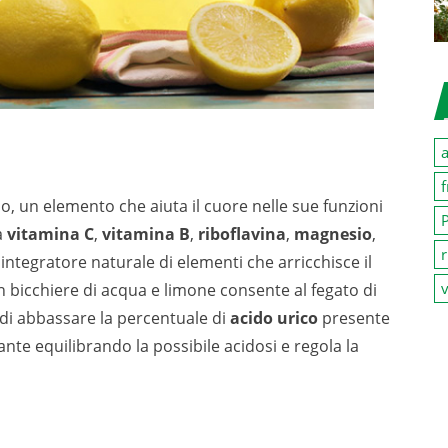
a
f
sio, un elemento che aiuta il cuore nelle sue funzioni
P
a
vitamina C
,
vitamina B
,
riboflavina
,
magnesio
,
r
o integratore naturale di elementi che arricchisce il
v
n bicchiere di acqua e limone consente al fegato di
 di abbassare la percentuale di
acido urico
presente
nte equilibrando la possibile acidosi e regola la