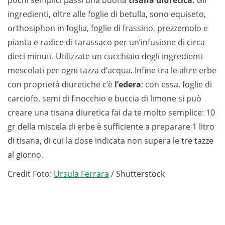
pochi semplici passi una buona
tisana diuretica
. Gli
ingredienti, oltre alle foglie di betulla, sono equiseto,
orthosiphon in foglia, foglie di frassino, prezzemolo e
pianta e radice di tarassaco per un’infusione di circa
dieci minuti. Utilizzate un cucchiaio degli ingredienti
mescolati per ogni tazza d’acqua. Infine tra le altre erbe
con proprietà diuretiche c’è
l’edera
; con essa, foglie di
carciofo, semi di finocchio e buccia di limone si può
creare una tisana diuretica fai da te molto semplice: 10
gr della miscela di erbe è sufficiente a preparare 1 litro
di tisana, di cui la dose indicata non supera le tre tazze
al giorno.
Credit Foto:
Ursula Ferrara
/ Shutterstock