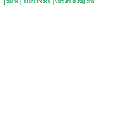
tisane
tisane fredde
verdure di stagione