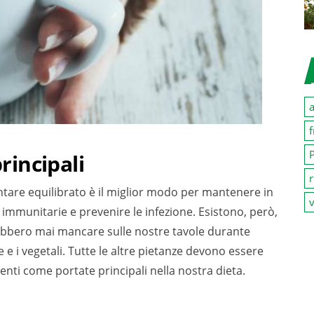
a
f
P
principali
r
are equilibrato è il miglior modo per mantenere in
v
 immunitarie e prevenire le infezione. Esistono, però,
rebbero mai mancare sulle nostre tavole durante
e e i vegetali. Tutte le altre pietanze devono essere
nti come portate principali nella nostra dieta.