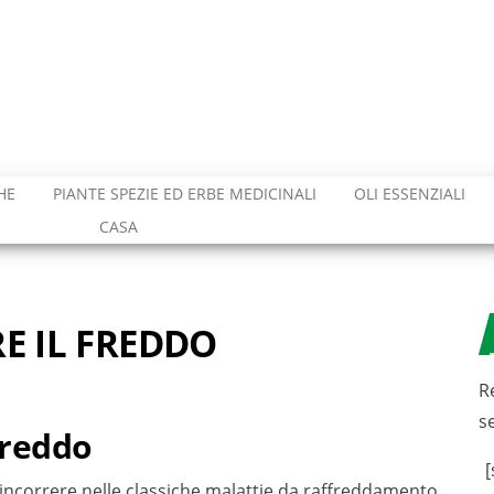
HE
PIANTE SPEZIE ED ERBE MEDICINALI
OLI ESSENZIALI
CASA
RE IL FREDDO
R
s
 freddo
[
 incorrere nelle classiche malattie da raffreddamento.