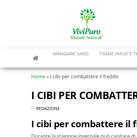
Vai
al
contenuto
MANGIARE SANO
TISANE INFUSI E T
Home
»
I cibi per combattere il freddo
I CIBI PER COMBATTE
Di
REDAZIONE
I cibi per combattere il
Durante la stagione invernale può capitare di