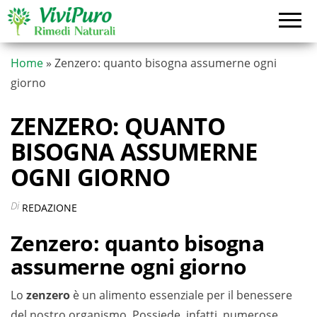
Vai
al
contenuto
Home
»
Zenzero: quanto bisogna assumerne ogni
giorno
ZENZERO: QUANTO
BISOGNA ASSUMERNE
OGNI GIORNO
Di
REDAZIONE
Zenzero: quanto bisogna
assumerne ogni giorno
Lo
zenzero
è un alimento essenziale per il benessere
del nostro organismo. Possiede, infatti, numerose