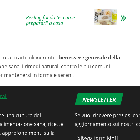
Peeling fai da te: come
prepararli a casa
tura di articoli inerenti il
benessere generale della
ione sana, i rimedi naturali contro le più comuni
er mantenersi in forma e sereni.
NEWSLETTER
re una cultura del
Se vuoi ricevere preziosi con
’alimentazione sana, ricette
aggiornamento sui nostri con
i, approfondimenti sulla
[sibwp_form id=1]