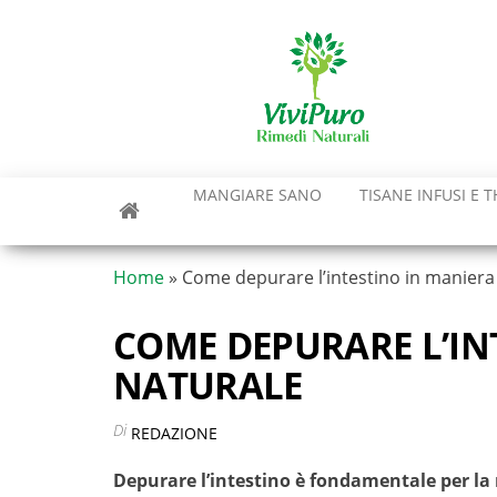
Vai
al
contenuto
MANGIARE SANO
TISANE INFUSI E T
Home
»
Come depurare l’intestino in maniera
COME DEPURARE L’IN
NATURALE
Di
REDAZIONE
Depurare l’intestino
è fondamentale per la 