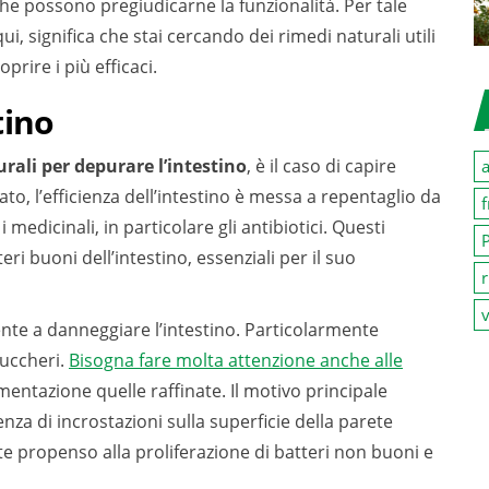
che possono pregiudicarne la funzionalità. Per tale
, significa che stai cercando dei rimedi naturali utili
prire i più efficaci.
tino
rali per depurare l’intestino
, è il caso di capire
a
o, l’efficienza dell’intestino è messa a repentaglio da
f
i medicinali, in particolare gli antibiotici.
Questi
P
ri buoni dell’intestino, essenziali per il suo
r
v
nte a danneggiare l’intestino. Particolarmente
zuccheri.
Bisogna fare molta attenzione anche alle
mentazione quelle raffinate. Il motivo principale
nza di incrostazioni sulla superficie della parete
e propenso alla proliferazione di batteri non buoni e