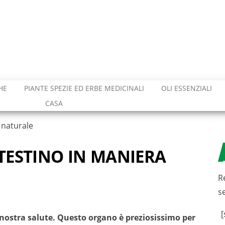
HE
PIANTE SPEZIE ED ERBE MEDICINALI
OLI ESSENZIALI
CASA
 naturale
TESTINO IN MANIERA
R
s
[
nostra salute. Questo organo è preziosissimo per