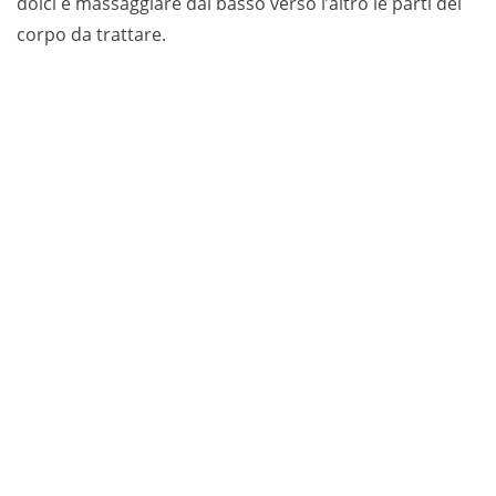
dolci e massaggiare dal basso verso l’altro le parti del
corpo da trattare.