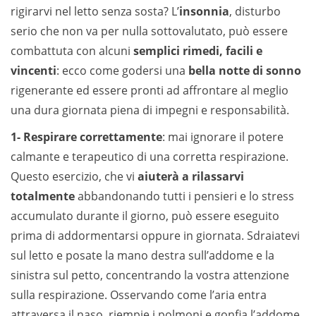
rigirarvi nel letto senza sosta? L’
insonnia
, disturbo
serio che non va per nulla sottovalutato, può essere
combattuta con alcuni
semplici rimedi, facili e
vincenti
: ecco come godersi una
bella notte di sonno
rigenerante ed essere pronti ad affrontare al meglio
una dura giornata piena di impegni e responsabilità.
1- Respirare correttamente
: mai ignorare il potere
calmante e terapeutico di una corretta respirazione.
Questo esercizio, che vi
aiuterà a rilassarvi
totalmente
abbandonando tutti i pensieri e lo stress
accumulato durante il giorno, può essere eseguito
prima di addormentarsi oppure in giornata. Sdraiatevi
sul letto e posate la mano destra sull’addome e la
sinistra sul petto, concentrando la vostra attenzione
sulla respirazione. Osservando come l’aria entra
attraversa il naso, riempie i polmoni e gonfia l’addome,