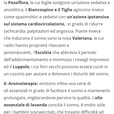
la
Passiflora
, le cui foglie svolgono un’azione sedativa e
ansiolitica, il
Biancospino e il Tiglio
agiscono invece
come spasmolitici e sedativi con
un’azione ipotensiva
sul sistema cardiocircolatorio,
in grado di ridurre
tachicardia, palpitazioni ed angoscia. Piante invece
che inducono il sonno sono la nota
Valeriana
, le cui
radici hanno proprietà rilassanti e
ipnoinducenti, l’
Escolzia
che abbrevia il periodo
dell’addormentamento e minimizza i risvegli improvvisi
ed il
Luppolo
, i cui fiori secchi possono essere cuciti in
un cuscino per aiutare a diminuire i disturbi del sonno;
6- Aromaterapia:
esistono infine una serie di
oli essenziali in grado di facilitare il sonno e mantenerlo
prolungato, migliorandone persino la qualità. L’
olio
essenziale di lavanda
concilia il sonno, è molto utile
per i bambini sovraeccitati, che trovano difficoltà ad