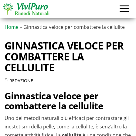
Vai
al
contenuto
Home
»
Ginnastica veloce per combattere la cellulite
GINNASTICA VELOCE PER
COMBATTERE LA
CELLULITE
Di
REDAZIONE
Ginnastica veloce per
combattere la cellulite
Uno dei metodi naturali più efficaci per contrastare gli
inestetismi della pelle, come la cellulite, è senz’altro la
corretta attività fisica. La
cellulite
è una condizione che