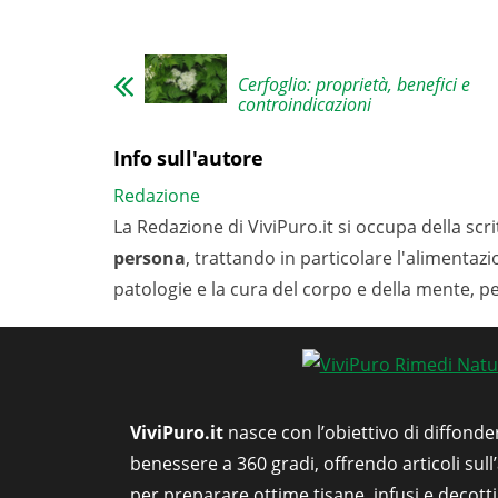
Cerfoglio: proprietà, benefici e
controindicazioni
Info sull'autore
Redazione
La Redazione di ViviPuro.it si occupa della scrit
persona
, trattando in particolare l'alimentaz
patologie e la cura del corpo e della mente, p
ViviPuro.it
nasce con l’obiettivo di diffonde
benessere a 360 gradi, offrendo articoli sull
per preparare ottime tisane, infusi e decott