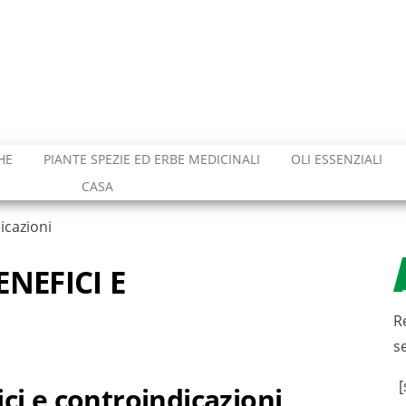
HE
PIANTE SPEZIE ED ERBE MEDICINALI
OLI ESSENZIALI
CASA
icazioni
ENEFICI E
R
s
[
ci e controindicazioni