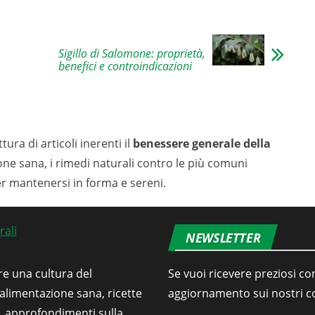
Sigillo di Salomone: proprietà,
benefici e controindicazioni
tura di articoli inerenti il
benessere generale della
ione sana, i rimedi naturali contro le più comuni
er mantenersi in forma e sereni.
NEWSLETTER
re una cultura del
Se vuoi ricevere preziosi con
’alimentazione sana, ricette
aggiornamento sui nostri con
i, approfondimenti sulla