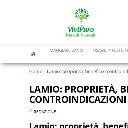
Vai
al
contenuto
MANGIARE SANO
TISANE INFUSI E T
Home
»
Lamio: proprietà, benefici e controind
LAMIO: PROPRIETÀ, B
CONTROINDICAZIONI
Di
REDAZIONE
Lamio: proprietà, benefi