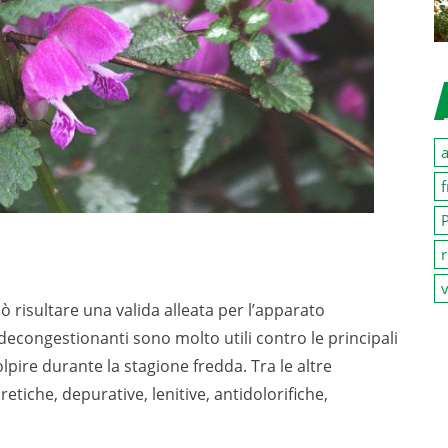
a
f
P
r
v
risultare una valida alleata per l’apparato
decongestionanti sono molto utili contro le principali
pire durante la stagione fredda. Tra le altre
tiche, depurative, lenitive, antidolorifiche,