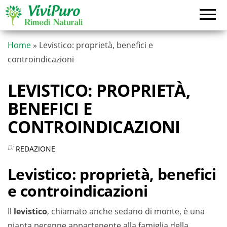
Vai
al
contenuto
Home
»
Levistico: proprietà, benefici e
controindicazioni
LEVISTICO: PROPRIETÀ,
BENEFICI E
CONTROINDICAZIONI
Di
REDAZIONE
Levistico: proprietà, benefici
e controindicazioni
Il
levistico
, chiamato anche sedano di monte, è una
pianta perenne appartenente alla famiglia della