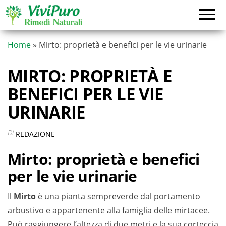
Vai
al
contenuto
Home
»
Mirto: proprietà e benefici per le vie urinarie
MIRTO: PROPRIETÀ E
BENEFICI PER LE VIE
URINARIE
Di
REDAZIONE
Mirto: proprietà e benefici
per le vie urinarie
Il
Mirto
è una pianta sempreverde dal portamento
arbustivo e appartenente alla famiglia delle mirtacee.
Può raggiungere l’altezza di due metri e la sua corteccia