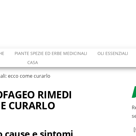
HE
PIANTE SPEZIE ED ERBE MEDICINALI
OLI ESSENZIALI
CASA
ali: ecco come curarlo
OFAGEO RIMEDI
ME CURARLO
R
s
[
 cause e sintomi