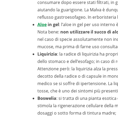
consumare dopo essere stati filtrati, in 
aiutando la guarigione. La Malva è dunqu
reflusso gastroesofageo. In erboristeria 
Aloe
in gel
: l’aloe in gel per uso intern
Nota bene:
non utilizzare il succo di al
nel caso di specie assolutamente non indic
mucose, ma prima di farne uso consulta
Liquirizia
: la radice di liquirizia ha pr
dello stomaco e dell’esofago; in caso di r
Attenzione però: la liquirizia alza la pr
decotto della radice o di capsule in mon
medico se si soffre di ipertensione. La li
tosse, che è uno dei sintomi più presenti
Boswelia
: si tratta di una pianta esotica
stimola la rigenerazione cellulare della
dosaggi o sotto forma di tintura madre;