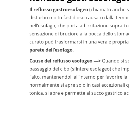
Il reflusso gastroesofageo
(chiamato anche se
disturbo molto fastidioso causato dalla temp
nell’esofago, che porta ad irritazione soprat
sensazione di bruciore alla bocca dello stomaco
curato può trasformarsi in una vera e propria
parete dell’esofago
.
Cause del reflusso esofageo —>
Quando si sof
passaggio del cibo (sfintere esofageo) che impe
l’alto, mantenendoli all’interno per favorire la
normalmente si apre solo in casi eccezionali qu
tonica, si apre e permette al succo gastrico aci