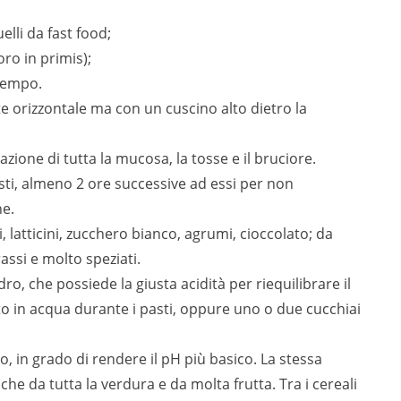
elli da fast food;
ro in primis);
 tempo.
orizzontale ma con un cuscino alto dietro la
tazione di tutta la mucosa, la tosse e il bruciore.
asti, almeno 2 ore successive ad essi per non
ne.
i, latticini, zucchero bianco, agrumi, cioccolato; da
rassi e molto speziati.
o, che possiede la giusta acidità per riequilibrare il
uito in acqua durante i pasti, oppure uno o due cucchiai
io, in grado di rendere il pH più basico. La stessa
he da tutta la verdura e da molta frutta. Tra i cereali