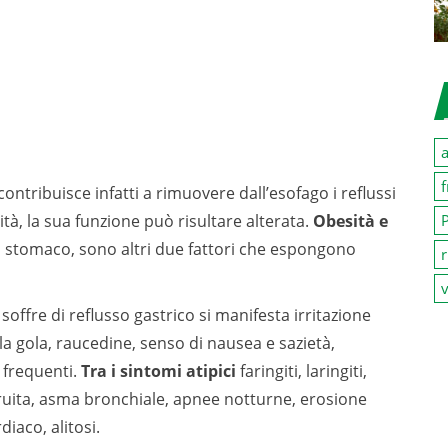
a
f
a contribuisce infatti a rimuovere dall’esofago i reflussi
P
ità, la sua funzione può risultare alterata.
Obesità e
lo stomaco, sono altri due fattori che espongono
r
v
soffre di reflusso gastrico si manifesta irritazione
la gola, raucedine, senso di nausea e sazietà,
e frequenti.
Tra i sintomi atipici
faringiti, laringiti,
struita, asma bronchiale, apnee notturne, erosione
iaco, alitosi.