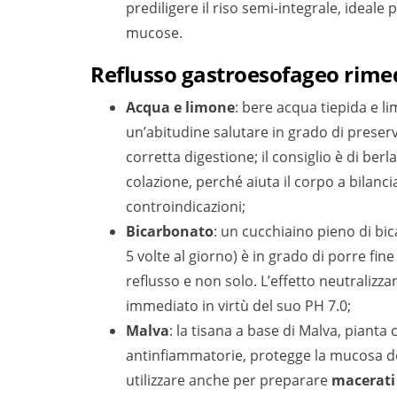
prediligere il riso semi-integrale, ideale 
mucose.
Reflusso gastroesofageo rimed
Acqua e limone
: bere acqua tiepida e 
un’abitudine salutare in grado di preser
corretta digestione; il consiglio è di ber
colazione, perché aiuta il corpo a bilancia
controindicazioni;
Bicarbonato
: un cucchiaino pieno di bi
5 volte al giorno) è in grado di porre fi
reflusso e non solo. L’effetto neutralizz
immediato in virtù del suo PH 7.0;
Malva
: la tisana a base di Malva, pianta 
antinfiammatorie, protegge la mucosa de
utilizzare anche per preparare
macerati