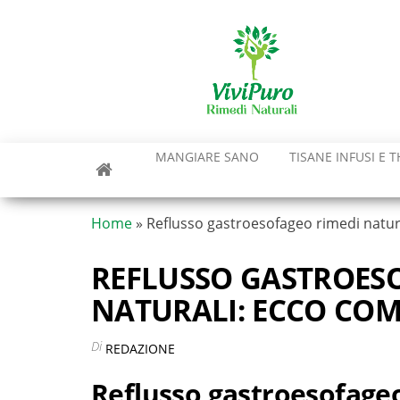
Vai
al
contenuto
MANGIARE SANO
TISANE INFUSI E T
Home
»
Reflusso gastroesofageo rimedi natur
REFLUSSO GASTROES
NATURALI: ECCO CO
Di
REDAZIONE
Reflusso gastroesofageo