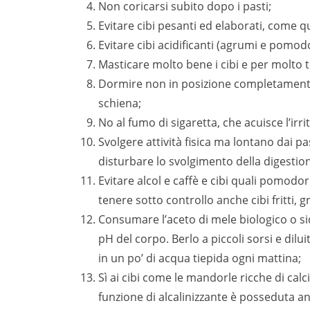
Non coricarsi subito dopo i pasti;
Evitare cibi pesanti ed elaborati, come qu
Evitare cibi acidificanti (agrumi e pomodo
Masticare molto bene i cibi e per molto
Dormire non in posizione completamente 
schiena;
No al fumo di sigaretta, che acuisce l’irri
Svolgere attività fisica ma lontano dai p
disturbare lo svolgimento della digestio
Evitare alcol e caffè e cibi quali pomodor
tenere sotto controllo anche cibi fritti, g
Consumare l’aceto di mele biologico o sidr
pH del corpo. Berlo a piccoli sorsi e dil
in un po’ di acqua tiepida ogni mattina;
Sì ai cibi come le mandorle ricche di calc
funzione di alcalinizzante è posseduta anc