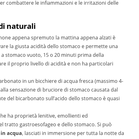
per combattere le infiammazioni e le irritazioni delle
i naturali
limone appena spremuto la mattina appena alzati è
vare la giusta acidità dello stomaco e permette una
la a stomaco vuoto, 15 o 20 minuti prima della
re il proprio livello di acidità e non ha particolari
carbonato in un bicchiere di acqua fresca (massimo 4-
ne alla sensazione di bruciore di stomaco causata dal
ante del bicarbonato sull’acido dello stomaco è quasi
che ha proprietà lenitive, emollienti ed
l tratto gastroesofageo e dello stomaco. Si può
 in acqua
, lasciati in immersione per tutta la notte da