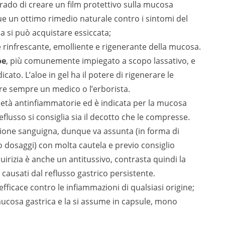
grado di creare un film protettivo sulla mucosa
e un ottimo rimedio naturale contro i sintomi del
la si può acquistare essiccata;
o è rinfrescante, emolliente e rigenerante della mucosa.
oe
, più comunemente impiegato a scopo lassativo, e
ato. L’aloe in gel ha il potere di rigenerare le
re sempre un medico o l’erborista.
oprietà antinfiammatorie ed è indicata per la mucosa
eflusso si consiglia sia il decotto che le compresse.
essione sanguigna, dunque va assunta (in forma di
o dosaggi) con molta cautela e previo consiglio
quirizia è anche un antitussivo, contrasta quindi
la
 causati dal reflusso gastrico persistente.
 efficace contro le infiammazioni di qualsiasi origine;
 mucosa gastrica e la si assume in capsule, mono