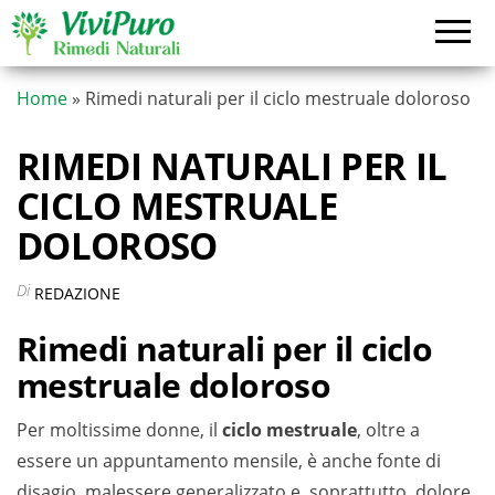
Vai
al
contenuto
Home
»
Rimedi naturali per il ciclo mestruale doloroso
RIMEDI NATURALI PER IL
CICLO MESTRUALE
DOLOROSO
Di
REDAZIONE
Rimedi naturali per il ciclo
mestruale doloroso
Per moltissime donne, il
ciclo mestruale
, oltre a
essere un appuntamento mensile, è anche fonte di
disagio, malessere generalizzato e, soprattutto, dolore