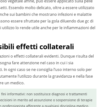
 olio vegetale affine, può essere applicato sulla pelle
setti. Essendo molto delicato, oltre a essere utilizzato
nche sui bambini che mostrano infezioni e malattie
ssono essere sfruttate per la gola diluendo due gc di
 utilizzo lo rende utile anche per le infiammazioni del
bili effetti collaterali
zioni o effetti collaterali evidenti. Dunque risulta del
sogna fare attenzione nel caso in cui i sia
. In ogni caso se ne consiglia l’uso interno solo per
amente l’utilizzo durante la gravidanza e nella fase
are un medico.
a fini informativi: non sostituisce diagnosi e trattamenti
ecisioni in merito ad assunzione o sospensione di terapie
n professionista afferente a qualsiasi disciplina medico