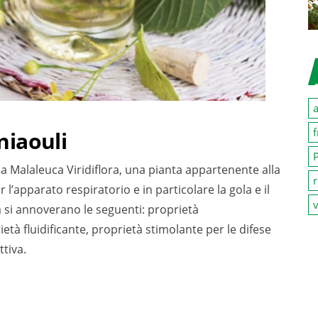
a
f
 niaouli
P
lla Malaleuca Viridiflora, una pianta appartenente alla
r
 l’apparato respiratorio e in particolare la gola e il
v
à si annoverano le seguenti: proprietà
età fluidificante, proprietà stimolante per le difese
tiva.