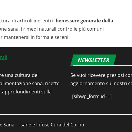
tura di articoli inerenti il
benessere generale della
ione sana, i rimedi naturali contro le più comuni
er mantenersi in forma e sereni.
NEWSLETTER
re una cultura del
Se vuoi ricevere preziosi con
’alimentazione sana, ricette
aggiornamento sui nostri con
i, approfondimenti sulla
[sibwp_form id=1]
e Sana, Tisane e Infusi, Cura del Corpo.