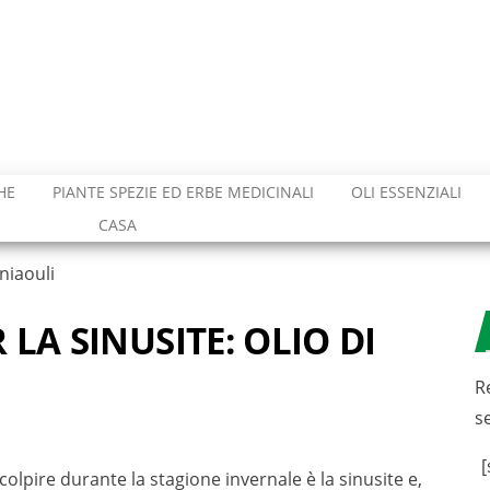
HE
PIANTE SPEZIE ED ERBE MEDICINALI
OLI ESSENZIALI
CASA
 niaouli
LA SINUSITE: OLIO DI
R
s
[
olpire durante la stagione invernale è la sinusite e,