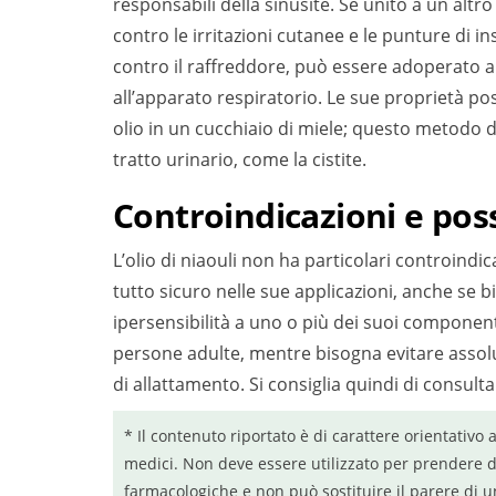
responsabili della sinusite. Se unito a un altro
contro le irritazioni cutanee e le punture di in
contro il raffreddore, può essere adoperato a
all’apparato respiratorio. Le sue proprietà po
olio in un cucchiaio di miele; questo metodo di
tratto urinario, come la cistite.
Controindicazioni e possi
L’olio di niaouli non ha particolari controindica
tutto sicuro nelle sue applicazioni, anche se bi
ipersensibilità a uno o più dei suoi componenti
persone adulte, mentre bisogna evitare assolut
di allattamento. Si consiglia quindi di consult
* Il contenuto riportato è di carattere orientativo 
medici. Non deve essere utilizzato per prendere d
farmacologiche e non può sostituire il parere di u