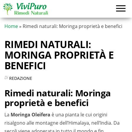
Vai
al
contenuto
Home
»
Rimedi naturali: Moringa proprietà e benefici
RIMEDI NATURALI:
MORINGA PROPRIETÀ E
BENEFICI
Di
REDAZIONE
Rimedi naturali: Moringa
proprietà e benefici
La
Moringa
Oleifera
è una pianta le cui origini
risalgono alle montagne dell’Himalaya, nell’India. Da
secoli viene adoperata in tutto il mondo e fin