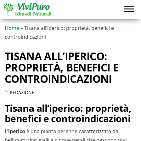
Vai
al
contenuto
Home
»
Tisana all’iperico: proprietà, benefici e
controindicazioni
TISANA ALL’IPERICO:
PROPRIETÀ, BENEFICI E
CONTROINDICAZIONI
Di
REDAZIONE
Tisana all’iperico: proprietà,
benefici e controindicazioni
L’
iperico
è una pianta perenne caratterizzata da
bellissimi fiori gialli a cinque petali che nascono tra i