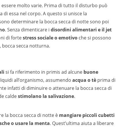
essere molto varie. Prima di tutto il disturbo può
a di essa nel corpo. A questo si unisce la
ssono determinare la bocca secca di notte sono poi
nno
. Senza dimenticare i
disordini alimentari e il jet
ni di forte
stress sociale o emotivo
che si possono
, bocca secca notturna.
ali
si fa riferimento in primis ad alcune
buone
 liquidi all’organismo, assumendo
acqua o tè
prima di
te infatti di diminuire o attenuare la bocca secca di
nde calde
stimolano la salivazione
.
re la bocca secca di notte è
mangiare piccoli cubetti
esche o usare la menta
. Quest’ultima aiuta a liberare