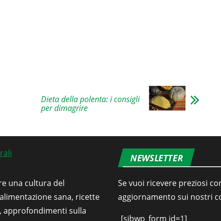
Dieta della polenta: i consigli
per dimagrire
NEWSLETTER
re una cultura del
Se vuoi ricevere preziosi con
’alimentazione sana, ricette
aggiornamento sui nostri con
i, approfondimenti sulla
[sibwp_form id=1]