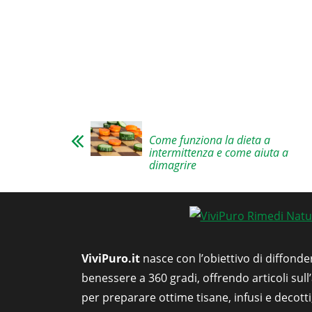
Come funziona la dieta a
intermittenza e come aiuta a
dimagrire
ViviPuro.it
nasce con l’obiettivo di diffonde
benessere a 360 gradi, offrendo articoli sull
per preparare ottime tisane, infusi e decott