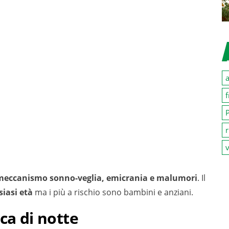
a
f
P
r
v
meccanismo sonno-veglia, emicrania e malumori
. Il
siasi età
ma i più a rischio sono bambini e anziani.
ca di notte