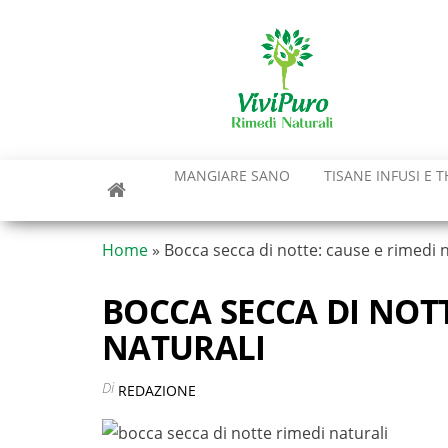
Vai
al
contenuto
MANGIARE SANO
TISANE INFUSI E T
Home
»
Bocca secca di notte: cause e rimedi n
BOCCA SECCA DI NOTT
NATURALI
Di
REDAZIONE