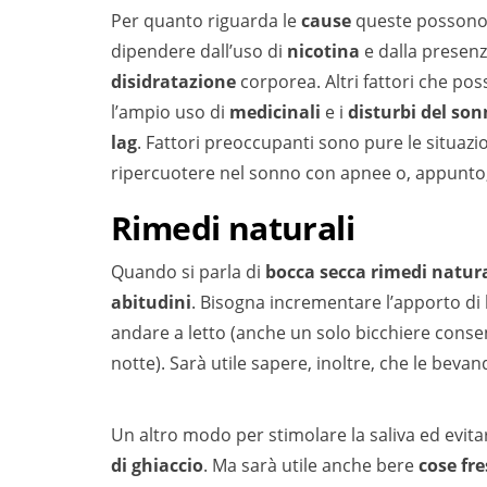
Per quanto riguarda le
cause
queste possono 
dipendere dall’uso di
nicotina
e dalla presenz
disidratazione
corporea. Altri fattori che po
l’ampio uso di
medicinali
e i
disturbi del so
lag
. Fattori preoccupanti sono pure le situazio
ripercuotere nel sonno con apnee o, appunto
Rimedi naturali
Quando si parla di
bocca secca rimedi natur
abitudini
. Bisogna incrementare l’apporto di
andare a letto (anche un solo bicchiere consen
notte). Sarà utile sapere, inoltre, che le beva
Un altro modo per stimolare la saliva ed evita
di ghiaccio
. Ma sarà utile anche bere
cose fr