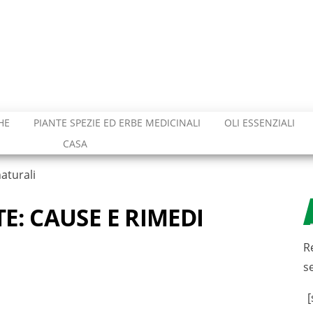
HE
PIANTE SPEZIE ED ERBE MEDICINALI
OLI ESSENZIALI
CASA
aturali
E: CAUSE E RIMEDI
R
s
[