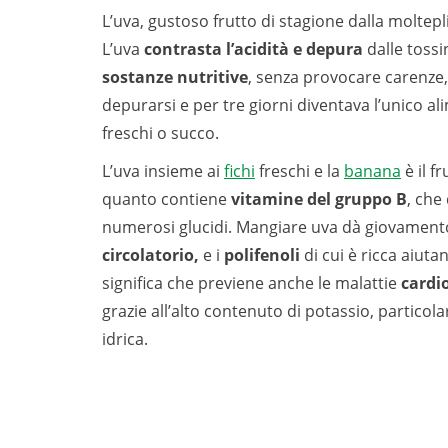
L’uva, gustoso frutto di stagione dalla moltep
L’uva
contrasta l’acidità e depura
dalle toss
sostanze nutri­tive
, senza provocare carenze, 
depurarsi e per tre giorni diventava l’unico a
freschi o succo.
L’uva insieme ai
fichi
freschi e la
banana
è il f
quanto contiene
vitamine del gruppo B
,
che 
numerosi glucidi. Mangiare uva dà giovament
circolatorio,
e i
polifenoli
di cui è ricca aiuta
significa che previene anche le malattie
cardio
grazie all’alto contenuto di potassio, particol
idrica.