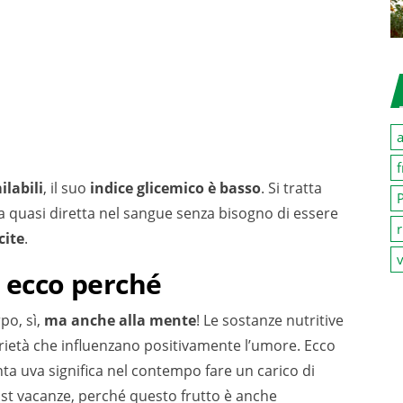
a
f
ilabili
, il suo
indice glicemico è basso
. Si tratta
P
a quasi diretta nel sangue senza bisogno di essere
r
cite
.
v
, ecco perché
po, sì,
ma anche alla mente
! Le sostanze nutritive
rietà che influenzano positivamente l’umore. Ecco
 uva significa nel contempo fare un carico di
st vacanze, perché questo frutto è anche