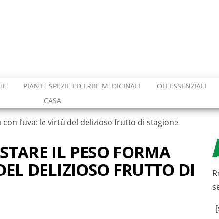
HE
PIANTE SPEZIE ED ERBE MEDICINALI
OLI ESSENZIALI
CASA
con l’uva: le virtù del delizioso frutto di stagione
ISTARE IL PESO FORMA
 DEL DELIZIOSO FRUTTO DI
R
s
[