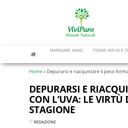
Vai
al
contenuto
MANGIARE SANO
TISANE INFUSI E T
Home
»
Depurarsi e riacquistare il peso forma 
DEPURARSI E RIACQU
CON L’UVA: LE VIRTÙ
STAGIONE
Di
REDAZIONE