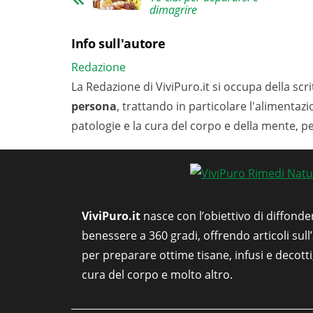
dimagrire
Info sull'autore
Redazione
La Redazione di ViviPuro.it si occupa della scrit
persona
, trattando in particolare l'alimentaz
patologie e la cura del corpo e della mente, p
ViviPuro.it
nasce con l’obiettivo di diffonde
benessere a 360 gradi, offrendo articoli sull
per preparare ottime tisane, infusi e decott
cura del corpo e molto altro.