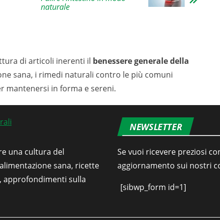
naturale
tura di articoli inerenti il
benessere generale della
ione sana, i rimedi naturali contro le più comuni
er mantenersi in forma e sereni.
NEWSLETTER
re una cultura del
Se vuoi ricevere preziosi con
’alimentazione sana, ricette
aggiornamento sui nostri con
i, approfondimenti sulla
[sibwp_form id=1]