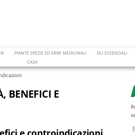
HE
PIANTE SPEZIE ED ERBE MEDICINALI
OLI ESSENZIALI
CASA
ndicazioni
, BENEFICI E
R
s
[
efici e controindicazioni