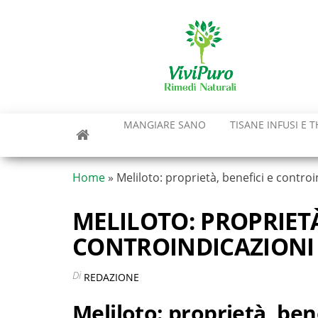
Vai
al
contenuto
MANGIARE SANO
TISANE INFUSI E T
Home
»
Meliloto: proprietà, benefici e controi
MELILOTO: PROPRIETÀ
CONTROINDICAZIONI
Di
REDAZIONE
Meliloto: proprietà, ben