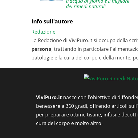
d’acqua al giorno è il migliore
dei rimedi naturali
Info sull'autore
Redazione
La Redazione di ViviPuro.it si occupa della scrit
persona
, trattando in particolare l'alimentaz
patologie e la cura del corpo e della mente, p
ViviPuro.it
nasce con l’obiettivo di diffonde
benessere a 360 gradi, offrendo articoli sull
per preparare ottime tisane, infusi e decott
cura del corpo e molto altro.