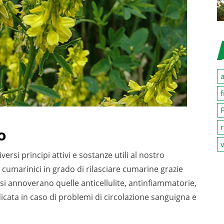
a
f
P
r
o
v
ersi principi attivi e sostanze utili al nostro
 cumarinici in grado di rilasciare cumarine grazie
li si annoverano quelle anticellulite, antinfiammatorie,
ndicata in caso di problemi di circolazione sanguigna e