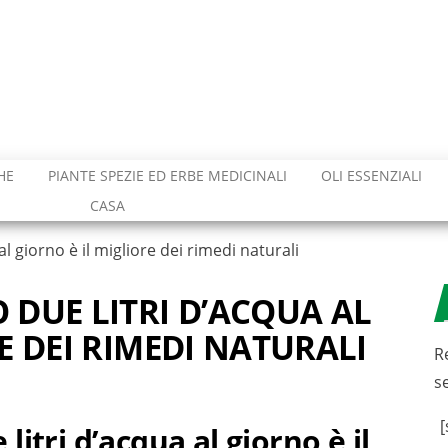
HE
PIANTE SPEZIE ED ERBE MEDICINALI
OLI ESSENZIALI
CASA
l giorno è il migliore dei rimedi naturali
 DUE LITRI D’ACQUA AL
E DEI RIMEDI NATURALI
R
s
[
itri d’acqua al giorno è il