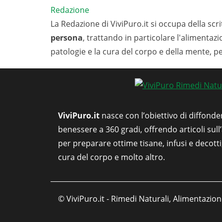
Redazione
La Redazione di ViviPuro.it si occupa della scrit
persona
, trattando in particolare l'alimentaz
patologie e la cura del corpo e della mente, p
ViviPuro.it
nasce con l’obiettivo di diffonde
benessere a 360 gradi, offrendo articoli sull
per preparare ottime tisane, infusi e decott
cura del corpo e molto altro.
© ViviPuro.it - Rimedi Naturali, Alimentazion