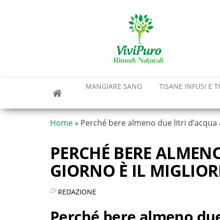
Vai
al
contenuto
MANGIARE SANO
TISANE INFUSI E T
Home
»
Perché bere almeno due litri d’acqua a
PERCHÉ BERE ALMENO
GIORNO È IL MIGLIOR
Di
REDAZIONE
Perché bere almeno due l