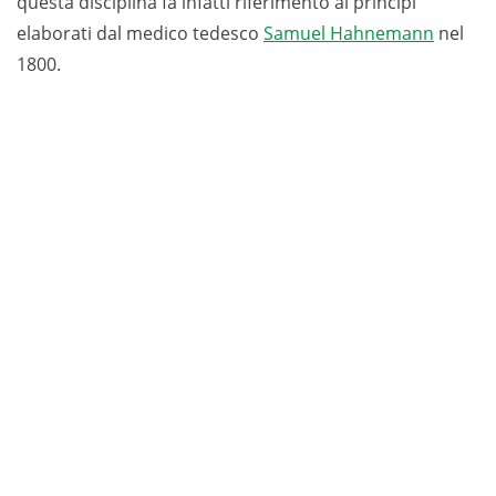
questa disciplina fa infatti riferimento ai principi
elaborati dal medico tedesco
Samuel Hahnemann
nel
1800.