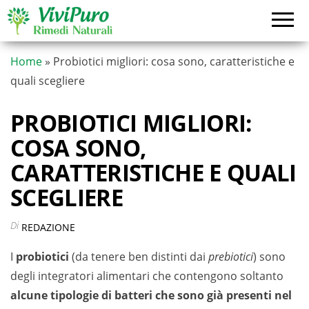
Vai
al
contenuto
Home
»
Probiotici migliori: cosa sono, caratteristiche e
quali scegliere
PROBIOTICI MIGLIORI:
COSA SONO,
CARATTERISTICHE E QUALI
SCEGLIERE
Di
REDAZIONE
I
probiotici
(da tenere ben distinti dai
prebiotici
) sono
degli integratori alimentari che contengono soltanto
alcune tipologie di batteri che sono già presenti nel