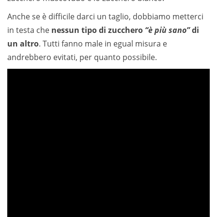
Anche se è difficile darci un taglio, dobbiamo metterci
in testa che
nessun tipo di zucchero
“è più sano”
di
un altro
. Tutti fanno male in egual misura e
andrebbero evitati, per quanto possibile.