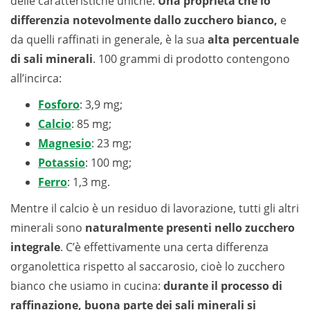
delle caratteristiche uniche.
Una proprietà che lo
differenzia notevolmente dallo zucchero bianco,
e
da quelli raffinati in generale, è la sua
alta percentuale
di sali minerali
. 100 grammi di prodotto contengono
all’incirca:
Fosforo
: 3,9 mg;
Calcio
: 85 mg;
Magnesio
: 23 mg;
Potassio
: 100 mg;
Ferro
: 1,3 mg.
Mentre il calcio è un residuo di lavorazione, tutti gli altri
minerali sono
naturalmente presenti nello zucchero
integrale
. C’è effettivamente una certa differenza
organolettica rispetto al saccarosio, cioè lo zucchero
bianco che usiamo in cucina:
durante il processo di
raffinazione, buona parte dei sali minerali si