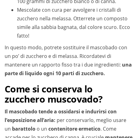
100 grammi di zucchero bianco o di canna.
Mescolate con cura per avvolgere i cristalli di
zucchero nella melassa. Otterrete un composto
simile alla sabbia bagnata, dal colore scuro. Ecco
fatto!
In questo modo, potrete sostituire il mascobado con
un po’ di zucchero e di melassa. Ricordatevi di
mantenere un rapporto fisso tra i due ingredienti:
una
parte di liquido ogni 10 parti di zucchero.
Come si conserva lo
zucchero muscovado?
Il mascobado tende a ossidarsi e indurirsi con
l’esposizione all’aria:
per conservarlo, meglio usare
un
barattolo
o un
contenitore ermetico
. Come
accade per lo zucchero di canna, è cruciale
mantenere